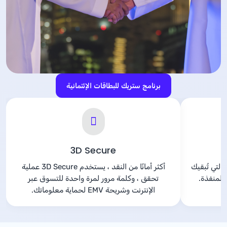
برنامج ستريك للبطاقات الإئتمانية
ة
3D Secure
خدمة مجانيّة عبر الرسائل القصيرة SMS التي تُبقيك
أكثر أمانًا من النقد ، يستخدم 3D Secure عملية
المنفذة.
تحقق ، وكلمة مرور لمرة واحدة للتسوق عبر
الإنترنت وشريحة EMV لحماية معلوماتك.