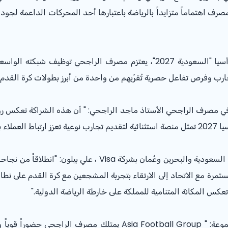
مصرف اهتماماً متزايداً بالرياضة باعتبارها أحد المحركات الداعمة لجود
ومن خلال هذه الشراكة لدعم بطولة كأس آسيا "السعودية 2027"، يعتزم مصرف ال
ارب وفرص تفاعل حصرية تُقرّبهم من واحدة من أبرز بطولات كرة القدم ف
د في مصرف الراجحي الأستاذ ماجد الراجحي: " أن هذه الشراكة تعكس ر
رهم فيه."
وأضاف نائب الرئيس الأول ، ورئيس مجموعة السعودية والبحرين وعُ
مستمرة مع الاتحاد إلى الارتقاء بتجربة المشجعين مع كرة القدم على 
عكس المكانة المتنامية للمملكة على خارطة الرياضة الدولية."
وأوضح باتريك مورفي، الرئيس التنفيذي لمجموعة: " Asia Football Group