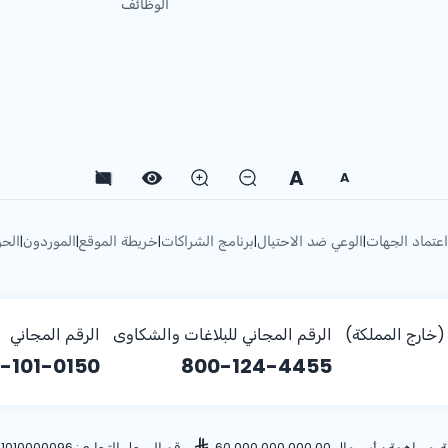
الوظائف
A
A
اعتماد الجهات
الوعي ضد الاحتيال
برنامج الشراكات
خريطة الموقع
الموردون
الحو
|
|
|
|
|
خارج المملكة)
الرقم المجاني للبلاغات والشكاوى
الرقم المجاني
-101-0150
800-124-4455
أس مال 60,000,000,000.00
، رقم السجل التجاري: 1010000096، ص.ب: 28 الرياض 11411 المملكة العربية السعودية، هاتف: