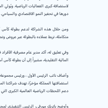
لاستضافة كبرى الفعاليات الرياضية. ويُولي ال
دورها في تحفيز النمو الاقتصادي والسياحي.
متكاملة، تربط عملاءه بالبطولة عبر عروض وتج
وفي تعليق له، أكد مدير عام مصرفية الأفرا
المالية التقليدية، مشيراً إلى أن بطولة كأس آسيا 2027 تمثل منصة استثنائية لتقديم تجارب نوعية تعزز ارتباط العملاء بالحدث وتثري حضو
استضافتها المملكة مؤخرًا، تهدف شراكتنا ال
دعم اللحظات الرياضية العالمية الكبرى التي ت