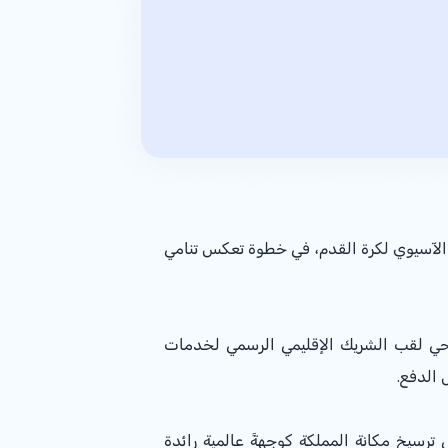
اً رسمياً وحصرياً لبطولة كأس آسيا "السعودية 2027"، من قبل الاتحاد الآسيوي لكرة القدم، في خطوة تعكس تنامي
جحي لقب الشريك الإقليمي الرسمي لخدمات
 الدفع.
 الشراكة التزام مصرف الراجحي بتطوير القطاع الرياضي ودعم مستهدفات رؤية السعودية 2030 في ترسيخ مكانة المملكة كوجهةً عالمية رائدة