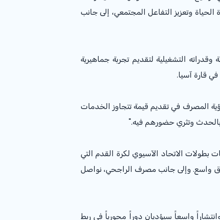
ة الحياة وتعزيز التفاعل المجتمعي، إلى جانب
راجحي توظيف شبكته الواسعة وقدراته التشغيلية لتقديم تجربة جماهيرية
ي قارة آسيا.
ؤية المصرف في تقديم قيمة تتجاوز الخدمات
مان بشركة Visa ، علي بيلون: "انطلاقاً من نجاحات بطولات الاتحاد الآسيوي لكرة القدم التي
نطاق واسع. وإلى جانب مصرف الراجحي، نواصل
 يمتلك مصرف الراجحي حضوراً قوياً وانتشاراً واسعاً سيؤديان دوراً محورياً في ربط